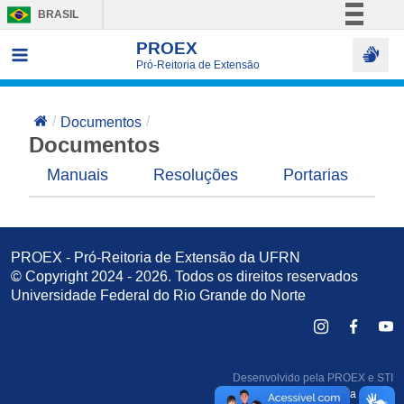
BRASIL
Simplifique!
PROEX
Pró-Reitoria de Extensão
Comunica BR
Participe
Documentos
Acesso à informação
Documentos
Legislação
Manuais
Resoluções
Portarias
R
Canais
PROEX - Pró-Reitoria de Extensão da UFRN
© Copyright 2024 - 2026. Todos os direitos reservados
Universidade Federal do Rio Grande do Norte
Desenvolvido pela PROEX e
STI
Detalhes da equipe